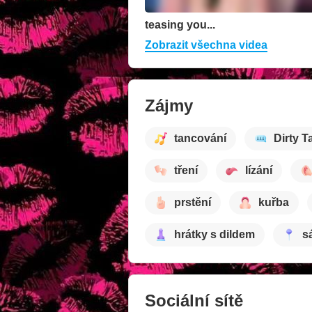
teasing you...
Zobrazit všechna videa
Zájmy
tancování
Dirty T
tření
lízání
prstění
kuřba
hrátky s dildem
s
Sociální sítě