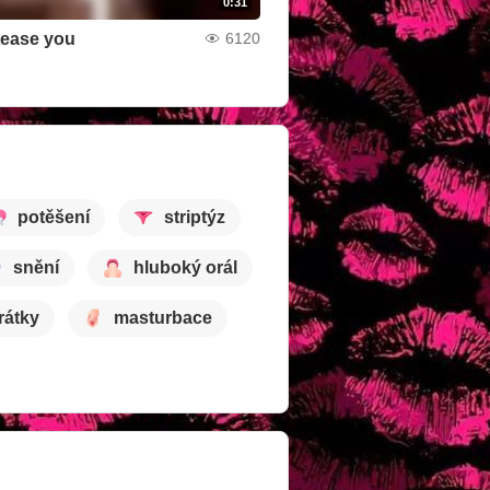
0:31
tease you
6120
potěšení
striptýz
snění
hluboký orál
rátky
masturbace