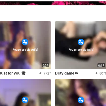
Pouze pro sledující
Pouze pro sledující
1
1
Just for you 🫣
Dirty game🫦
7727
807