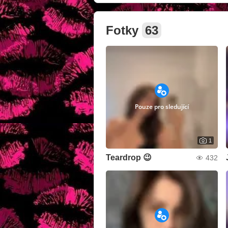
Fotky
63
Pouze pro sledující
1
Teardrop 😉
432