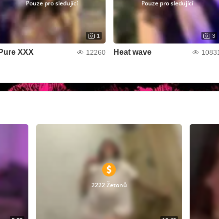
Pouze pro sledující
Pouze pro sledující
1
3
Pure XXX
Heat wave
12260
1083
2222 Žetonů