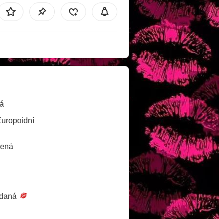
á
Europoidní
lená
daná