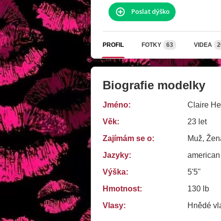
Poslat dýško
PROFIL
FOTKY
63
VIDEA
2
Biografie modelky
Jméno:
Claire He
Věk:
23 let
Zajímám se o:
Muž, Žena
Jazyky:
american
Výška:
5'5"
Hmotnost:
130 lb
Vlasy:
Hnědé vl