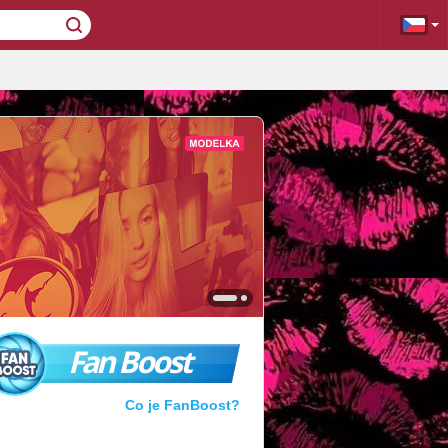
Fan Boost
Co je FanBoost?