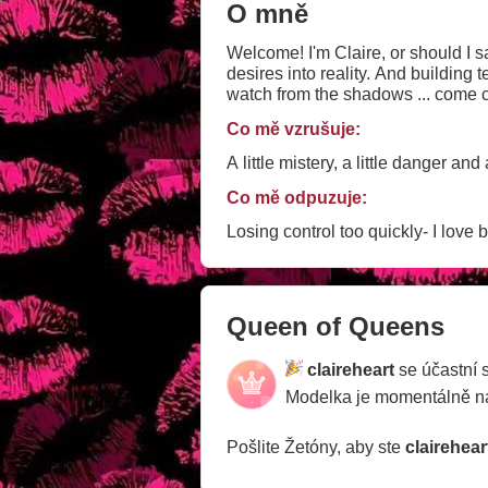
O mně
Welcome! I'm Claire, or should I s
desires into reality. And building t
watch from the shadows ... come c
Co mě vzrušuje:
A little mistery, a little danger and 
Co mě odpuzuje:
Losing control too quickly- I love 
Queen of Queens
claireheart
se účastní 
Modelka je momentálně 
Pošlite Žetóny, aby ste
clairehear