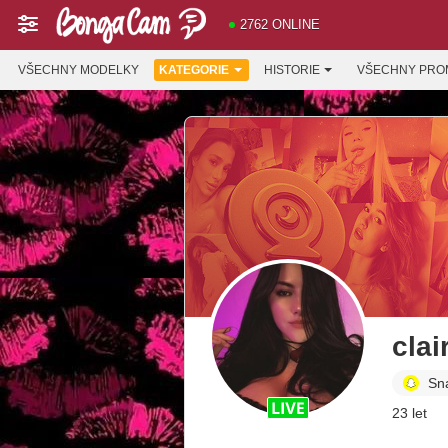
2762 ONLINE
VŠECHNY MODELKY
KATEGORIE
HISTORIE
VŠECHNY PRO
clai
Sn
23 let