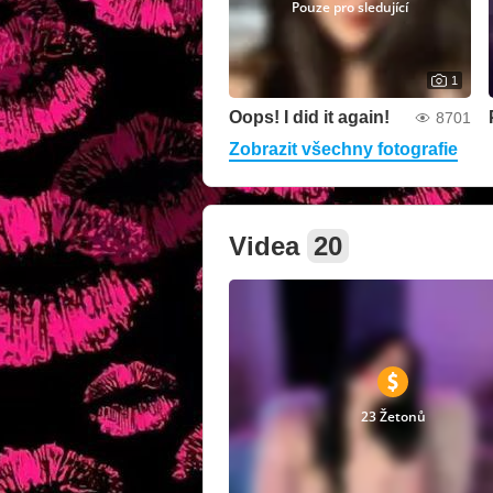
Pouze pro sledující
1
Oops! I did it again!
8701
Zobrazit všechny fotografie
Videa
20
23 Žetonů