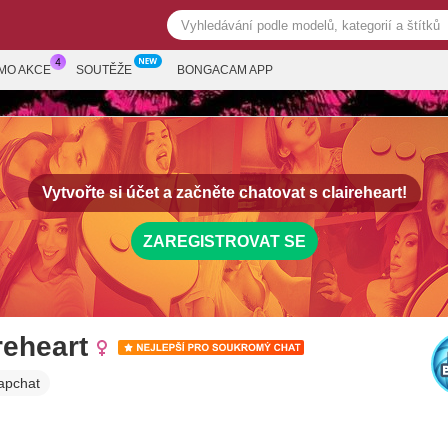
MO AKCE
SOUTĚŽE
BONGACAM APP
Vytvořte si účet a začněte chatovat s
claireheart!
ZAREGISTROVAT SE
reheart
apchat