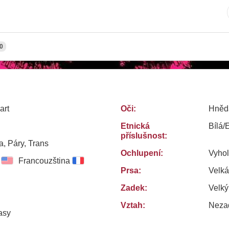
0
art
Oči:
Hněd
Etnická
Bílá/
příslušnost:
, Páry, Trans
Ochlupení:
Vyho
Francouzština
Prsa:
Velká
Zadek:
Velký
Vztah:
Neza
asy