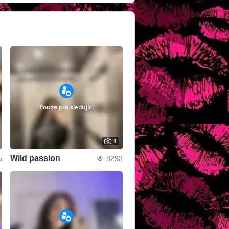
Pouze pro sledující
1
Wild passion
5
8293