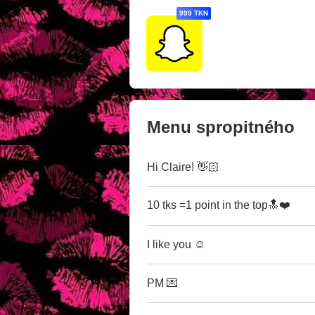
999 TKN
Menu spropitného
Hi Claire! 👋🏻
10 tks =1 point in the top🔝❤️
I like you ☺️
PM 💌