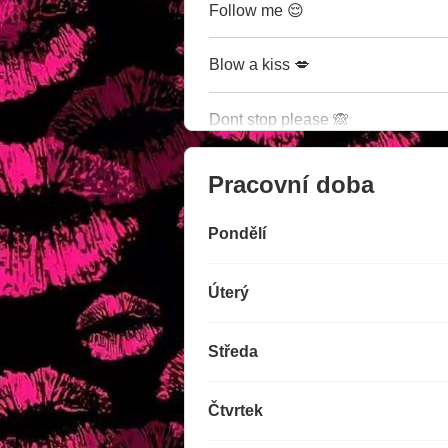
Follow me 😌
Blow a kiss 💋
Dont stop please 🙈
Pracovní doba
Pondělí
Úterý
Středa
Čtvrtek