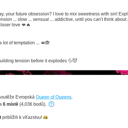
ay, your future obsession? I love to mix sweetness with sin! Expl
ension ... slow ... sensual ... addictive, until you can't think abou
loser love 💋🔥
a lot of temptation ... 🫦🙈
building tension before it explodes 💦😈
soutěže Evropská
Queen of Queens
.
na
6 místě
(4,036 bodů).
t
priblížili k
víťazstvu!