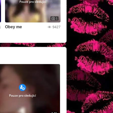
Pouze pro sledující
1
Obey me
1
9427
Pouze pro sledující