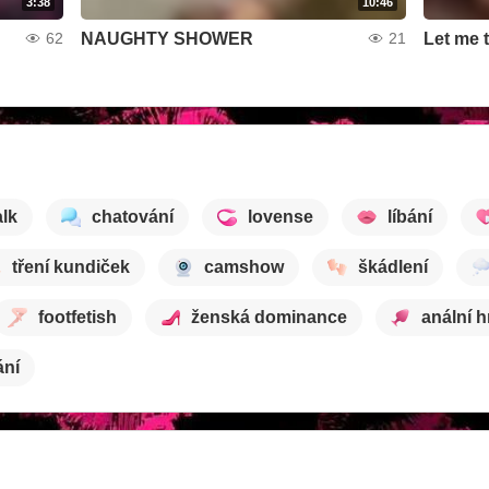
3:38
10:46
NAUGHTY SHOWER
Let me 
62
21
alk
chatování
lovense
líbání
tření kundiček
camshow
škádlení
footfetish
ženská dominance
anální h
ání