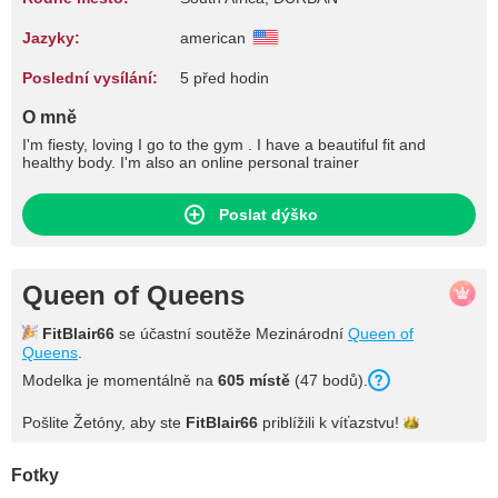
Jazyky:
american
Poslední vysílání:
5 před hodin
O mně
I'm fiesty, loving I go to the gym . I have a beautiful fit and
healthy body. I'm also an online personal trainer
Poslat dýško
Queen of Queens
FitBlair66
se účastní soutěže Mezinárodní
Queen of
Queens
.
Modelka je momentálně na
605 místě
(47 bodů).
Pošlite Žetóny, aby ste
FitBlair66
priblížili k
víťazstvu!
Fotky