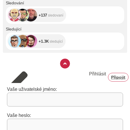
+137
Sledování
+137
sledovaní
+1.3K
Sledující
+1.3K
sledující
Přihlásit
Připojit
Vaše uživatelské jméno:
Vaše heslo: