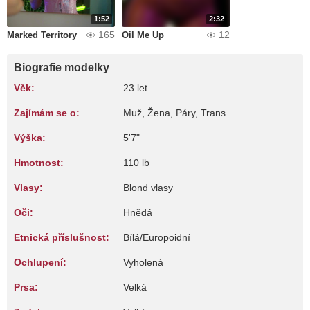
1:52
2:32
165
12
Marked Territory
Oil Me Up
Biografie modelky
Věk:
23 let
Zajímám se o:
Muž, Žena, Páry, Trans
Výška:
5'7"
Hmotnost:
110 lb
Vlasy:
Blond vlasy
Oči:
Hnědá
Etnická příslušnost:
Bílá/Europoidní
Ochlupení:
Vyholená
Prsa:
Velká