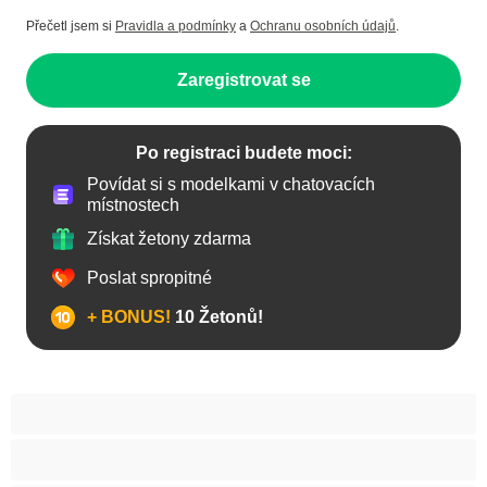
Přečetl jsem si
Pravidla a podmínky
a
Ochranu osobních údajů
.
Zaregistrovat se
Po registraci budete moci:
Povídat si s modelkami v chatovacích
místnostech
Získat žetony zdarma
Poslat spropitné
+ BONUS!
10 Žetonů!
Anál
Arabky