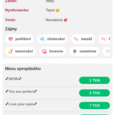
Zadek:
Velký
Nymfomanka:
Tajné
Vztah:
Nezadaná
Zájmy
potěšení
chatování
masáž
šká
tancování
lovense
camshow
s
Menu spropitného
💕WOW💕
1 TKN
💕You are perfect💕
3 TKN
💕Love your eyes💕
7 TKN