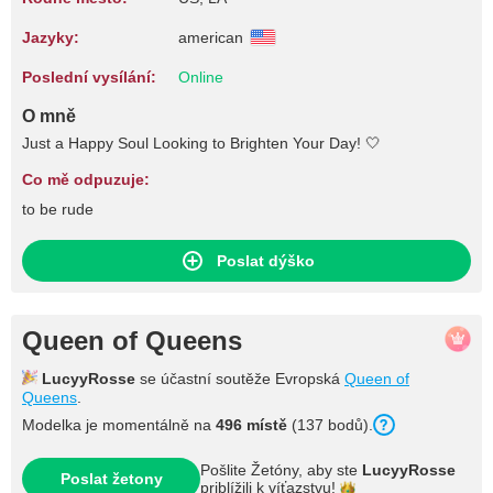
Jazyky:
american
Poslední vysílání:
Online
O mně
Just a Happy Soul Looking to Brighten Your Day! 🤍
Co mě odpuzuje:
to be rude
Poslat dýško
Queen of Queens
LucyyRosse
se účastní soutěže Evropská
Queen of
Queens
.
Modelka je momentálně na
496 místě
(137 bodů).
Pošlite Žetóny, aby ste
LucyyRosse
Poslat žetony
priblížili k
víťazstvu!