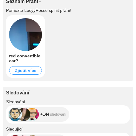
Seznam Přání -
Pomozte
LucyyRosse
splnit přání!
red convertible
car?
Zjistit více
Sledování
+144
Sledování
+144
sledovaní
+677
Sledující