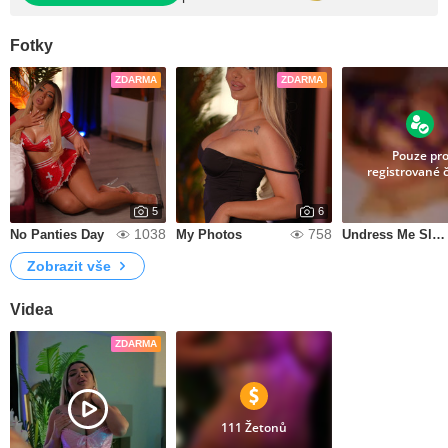
Fotky
ZDARMA
ZDARMA
Pouze pr
registrované 
5
6
1038
758
No Panties Day
My Photos
Undress Me Slowly
Zobrazit vše
Videa
ZDARMA
111 Žetonů